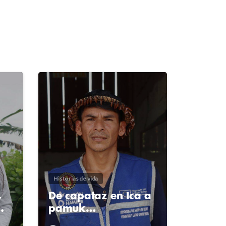
2
4
2
4
Historias de vida
,
De capataz en Ica a
…
pamuk…