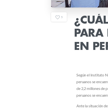
¿CUÁL
5
PARA
EN
PE
Según el Instituto N
peruanos se encuent
de 2,2 millones de 
peruanos se encuent
Ante la situación de