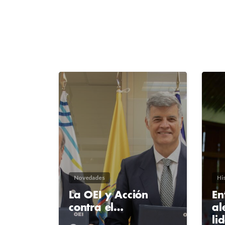
2
4
Novedades
His
La OEI y Acción
En
contra el…
al
li