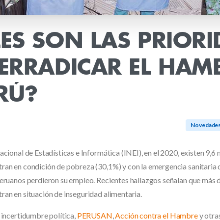
ES
SON
LAS
PRIORI
ERRADICAR
EL
HAM
RÚ?
Novedade
acional de Estadísticas e Informática (INEI), en el 2020, existen 9,6 
ran en condición de pobreza (30,1%) y con la emergencia sanitaria 
peruanos perdieron su empleo. Recientes hallazgos señalan que más d
ran en situación de inseguridad alimentaria.
 incertidumbre política,
PERUSAN
,
Acción contra el Hambre
y otra