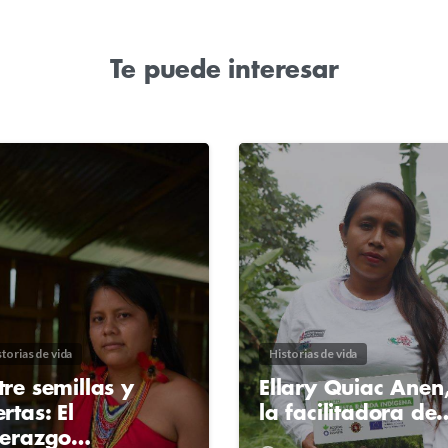
Te puede interesar
2
4
torias de vida
Historias de vida
tre semillas y
Ellary Quiac Anen
ertas: El
la facilitadora de
derazgo…