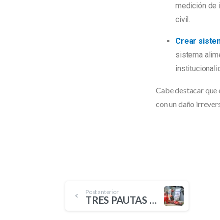
medición de 
civil.
Crear siste
sistema alime
institucionali
Cabe destacar que e
con un daño irrevers
Post anterior
TRES PAUTAS PARA LA PREVENCIÓN ANTE UN SISMO CON FAMILIARES VULNERABLES