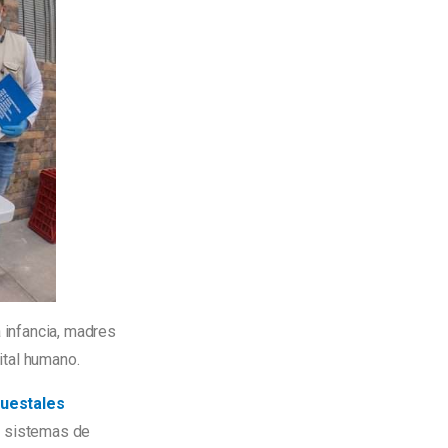
a infancia, madres
ital humano.
puestales
s sistemas de