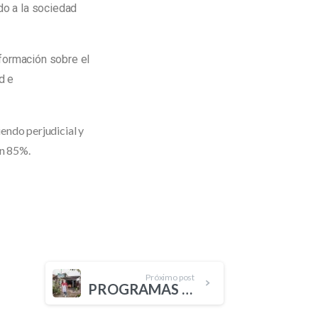
do a la sociedad
nformación sobre el
d e
endo perjudicial y
un 85%.
Próximo post
PROGRAMAS SOCIALES CAPACITAN A JÓVENES Y MUJERES PARA INSERTARLOS AL MERCADO LABORAL