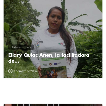
2
4
Historias de vida
Ellary Quiac Anen, la facilitadora
de…
4 de mayo de 2026