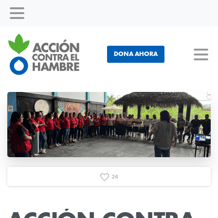
DONA AHORA
2
4