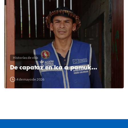
2
4
Historias de vida
De capataz en Ica a pamuk…
4 de mayo de 2026