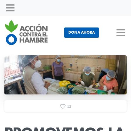
DONA AHORA
1
2