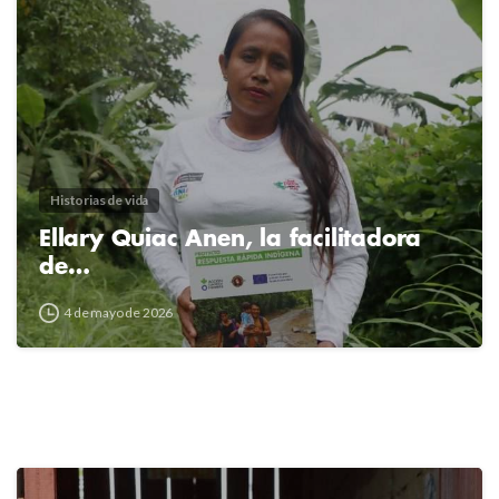
2
4
Historias de vida
Ellary Quiac Anen, la facilitadora
de…
4 de mayo de 2026