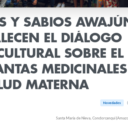
S
Y
SABIOS
AWAJÚ
LECEN
EL
DIÁLOGO
CULTURAL
SOBRE
EL
ANTAS
MEDICINALES
LUD
MATERNA
Novedades
Santa María de Nieva, Condorcanqui (Amazo