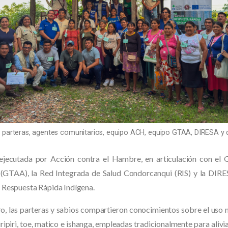
s, parteras, agentes comunitarios, equipo ACH, equipo GTAA, DIRESA y
e ejecutada por Acción contra el Hambre, en articulación con el G
GTAA), la Red Integrada de Salud Condorcanqui (RIS) y la DIRE
 Respuesta Rápida Indígena.
o, las parteras y sabios compartieron conocimientos sobre el uso 
ripiri, toe, matico e ishanga, empleadas tradicionalmente para alivi