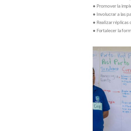
● Promover la imple
● Involucrar a las p
● Realizar réplicas 
● Fortalecer la form