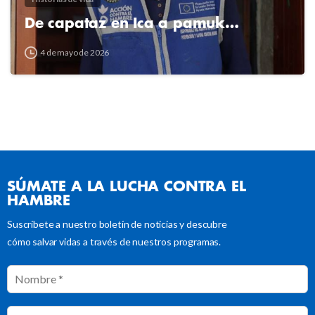
De capataz en Ica a pamuk…
4 de mayo de 2026
SÚMATE A LA LUCHA CONTRA EL
HAMBRE
Suscríbete a nuestro boletín de noticias y descubre
cómo salvar vidas a través de nuestros programas.